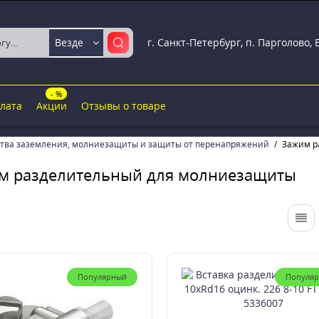
г. Санкт-Петербург, п. Парголово,
Везде
- %
плата
Акции
Отзывы о товаре
ства заземления, молниезащиты и защиты от перенапряжений
Зажим р
м разделительный для молниезащиты
Популярный
Популя