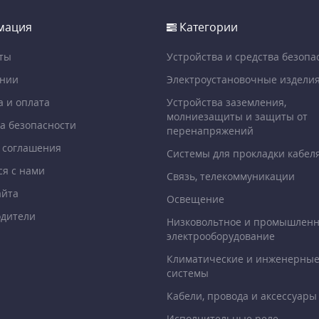
мация
Категории
ты
Устройства и средства безопа
ании
Электроустановочные издели
а и оплата
Устройства заземления,
молниезащиты и защиты от
а безопасности
перенапряжений
 соглашения
Системы для прокладки кабел
ся с нами
Связь, телекоммуникации
айта
Освещение
дители
Низковольтное и промышлен
электрооборудование
Климатические и инженерны
системы
Кабели, провода и аксессуары
Исполнительные реле