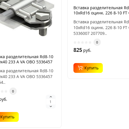
Вставка разделительная Rd
10хRd16 оцинк. 226 8-10 FT
5336007
Вставка разделительная Rd
10хRd16 оцинк. 226 8-10 FT
Пленка укрывная 7
5336007 207709..
мкр., 4x5 м
0
0
825
руб.
0
руб.
вка разделительная Rd8-10
0х40 233 A VA OBO 5336457
Купить
вка разделительная Rd8-10
0х40 233 A VA OBO 5336457
Сетка стеклотканевая
интерьерная, ячейка
4..
2х2 мм, плотность 45
0
гр/м2, 250 мм х 10 м
0
руб.
0
руб.
Купить