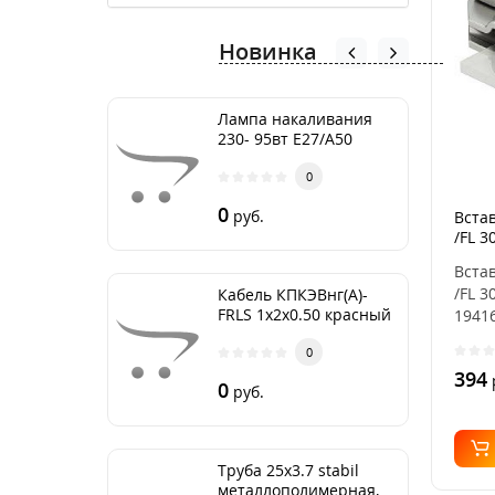
Новинка
Лампа накаливания
230- 95вт Е27/А50
Груша
0
0
руб.
Вста
/FL 3
Вста
/FL 3
Кабель КПКЭВнг(А)-
FRLS 1х2х0.50 красный
19416
0
394
0
руб.
Труба 25х3.7 stabil
металлополимерная,