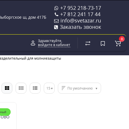
+7 952 218-73-17
+7 812 241 17 44
 Выборгское ш, дом 417Б
info@svetazar.ru
Заказать звонок
0
Здравствуйте,
войдите в кабинет
азделительный для молниезащиты
15
По умолчанию
рный