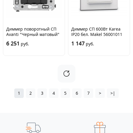
Диммер поворотный СП
Диммер СП 600Вт Karea
Avanti "Черный матовый"
IP20 бел. Makel 56001011
DKC 4412133
6 251
1 147
руб.
руб.
1
2
3
4
5
6
7
>
>|