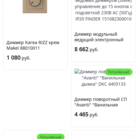
Диммер модульный
ведущий электронный
Диммер Karea RIZZ крем
(Master) 4 функции сигнал
Makel 88010011
8 662
руб.
0-10В подключение до 32
ведомых диммеров (Slave)
1 080
руб.
управление до 15 кнопок с
подсветкой 230В AC (50Гц)
Популярный
IP20 FINDER 151082300010
Диммер поворотный СП
"Avanti" "Ванильная
дымка" DKC 4405133
4 465
руб.
Популярный