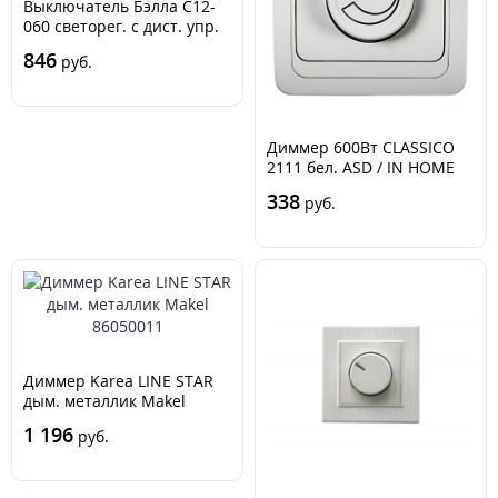
Выключатель Бэлла С12-
060 светорег. с дист. упр.
бел. Кунцево 5802
846
руб.
Диммер 600Вт CLASSICO
2111 бел. ASD / IN HOME
4680005959884
338
руб.
Диммер Karea LINE STAR
дым. металлик Makel
86050011
1 196
руб.