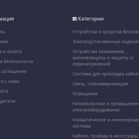
мация
Категории
ты
Устройства и средства безопа
ании
Электроустановочные издели
а и оплата
Устройства заземления,
молниезащиты и защиты от
а безопасности
перенапряжений
 соглашения
Системы для прокладки кабел
ся с нами
Связь, телекоммуникации
айта
Освещение
дители
Низковольтное и промышлен
электрооборудование
Климатические и инженерны
системы
Кабели, провода и аксессуары