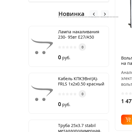
Новинка
Лампа накаливания
230- 95вт Е27/А50
Груша
0
0
руб.
Воль
на п
выре
Анал
PROx
элек
Кабель КПКЭВнг(А)-
721-
FRLS 1х2х0.50 красный
воль
EKF™
0
изме
1 47
0
руб.
Труба 25х3.7 stabil
металлополимерная,