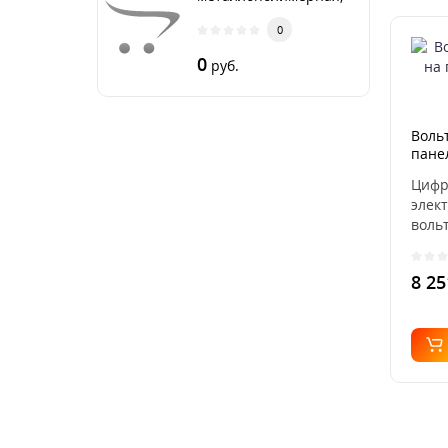
бухта 50
0
0
руб.
Воль
пане
vd-96
Цифр
элек
воль
EKF™
изме
8 25