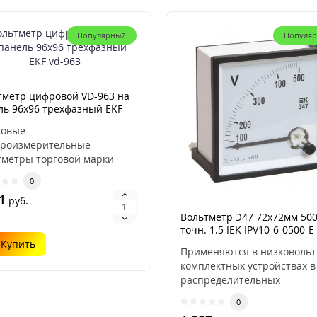
Популярный
Популя
тметр цифровой VD-963 на
ль 96х96 трехфазный EKF
3
овые
троизмерительные
тметры торговой марки
 предназначены для
0
рения напряжения ..
1
руб.
Вольтметр Э47 72х72мм 500
точн. 1.5 IEK IPV10-6-0500-E
Купить
Применяются в низковоль
комплектных устройствах в
распределительных
электрических сетях жилых, 
0