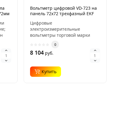
ла
Вольтметр цифровой VD-723 на
х72мм
панель 72х72 трехфазный EKF
vd-723
ии
Цифровые
ие;
электроизмерительные
он
вольтметры торговой марки
EKF™ предназначены для
0
измерения напряжения ..
8 104
руб.
Купить