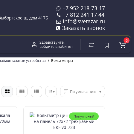
+7 952 218-73-17
+7 812 241 17 44
 Выборгское ш, дом 417Б
info@svetazar.ru
Заказать звонок
0
Здравствуйте,
войдите в кабинет
ва/монтажные устройства
Вольтметры
15
По умолчанию
Популярный