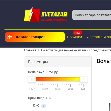
NEW
Новинки
Доставка и о
Каталог товаров
Главная
Аксессуары для ножевых плавких предохранит
Воль
Параметры
Цена
1477
-
8251
руб.
1477
1510
1843
2989
8251
Производитель
DKC
6