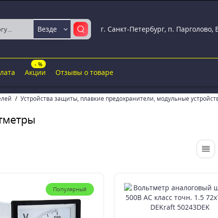
г. Санкт-Петербург, п. Парголово,
Везде
- %
плата
Акции
Отзывы о товаре
елей
Устройства защиты, плавкие предохранители, модульные устройст
тметры
Популярный