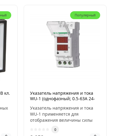
рный
Популярный
В кл.
Указатель напряжения и тока
WU-1 (однофазный; 0.5-63А 24-
250В 40-60Гц 2 модуля; монтаж
тных
Указатель напряжения и тока
на DIN-рейке) F&F EA04.011.007
WU-1 применяется для
отображения величины силы
к..
тока, потребляемой активн..
0