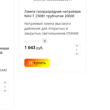
Лампа газоразрядная натриевая
NAV-T 250Вт трубчатая 2000К
E40 SUPER 4Y OSRAM
Натриевая лампа высокого
4050300024417
давления для открытых и
закрытых светильников OSRAM
VIALOX NAV-T SUPER 4Y м..
0
1 643
руб.
иевая
0К
Купить
SRAM