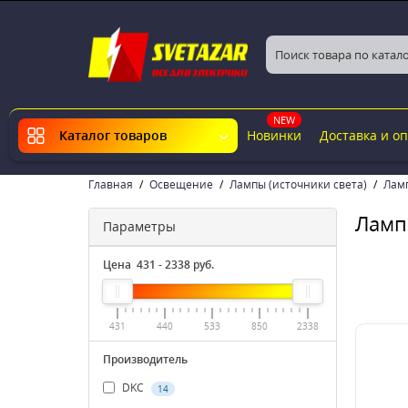
NEW
Новинки
Доставка и о
Каталог товаров
Главная
Освещение
Лампы (источники света)
Лам
Ламп
Параметры
Цена
431
-
2338
руб.
431
440
533
850
2338
Производитель
DKC
14