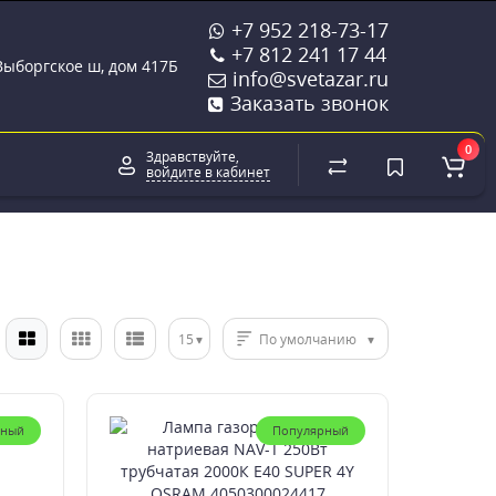
+7 952 218-73-17
+7 812 241 17 44
 Выборгское ш, дом 417Б
info@svetazar.ru
Заказать звонок
0
Здравствуйте,
войдите в кабинет
15
По умолчанию
рный
Популярный