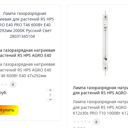
а газоразрядная натриевая
растений RS HPS AGRO E40
Т46 600Вт E40 47х292мм
а газоразрядная натриевая
К Русский Свет 28031345104
растений RS HPS AGRO E40
Т46 600Вт E40 47х292мм
 Русский ..
0
Лампа газоразрядная натр
руб.
для растений RS HPS AGRO
K12x30s PRO Т10 1000Вт K1
Лампа газоразрядная натр
32x394мм 2000К Русский Св
для растений RS HPS AGRO
28031345103
Купить
K12x30s PRO Т10 1000Вт K1
32x394мм 2000К..
0