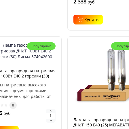
2 338
руб.
Купить
Популярный
Популя
а газоразрядная натриевая
100Вт E40 2 горелки (30)
а 374042600
ы натриевые высокого
ения с двумя горелками
назначены для работы от
переменного ток..
0
5
руб.
Лампа газоразрядная натр
ДНаТ 150 E40 (25) МЕГАВАТ