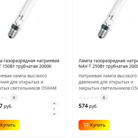
Пленка укрывная 7
мкр., 4x5 м
0
0
руб.
а газоразрядная натриевая
Лампа газоразрядная натр
T 150Вт трубчатая 2000К
NAV-T 250Вт трубчатая 200
SUPER 4Y OSRAM
E40 OSRAM 4058075036642
иевая лампа высокого
Натриевая лампа высокого
300024400
ения для открытых и
давления для открытых и
Сетка стеклотканевая
интерьерная, ячейка
ытых светильников OSRAM
закрытых светильников O
2х2 мм, плотность 45
X NAV-T SUPER 4Y м..
VIALOX NAV-T мощностью ..
0
0
гр/м2, 250 мм х 10 м
0
7
574
руб.
руб.
0
руб.
Купить
Купить