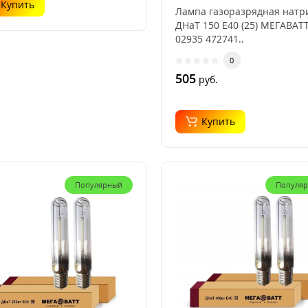
02935
Купить
Лампа газоразрядная натр
ДНаТ 150 E40 (25) МЕГАВАТ
02935 472741..
0
505
руб.
Купить
Популярный
Популя