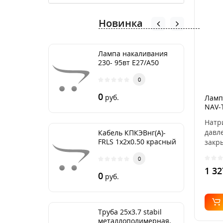
Новинка
Лампа накаливания
230- 95вт Е27/А50
Груша
0
0
руб.
Ламп
NAV-
E40 
Натр
4050
давл
Кабель КПКЭВнг(А)-
FRLS 1х2х0.50 красный
закр
VIALO
0
1 32
0
руб.
Труба 25х3.7 stabil
металлополимерная,