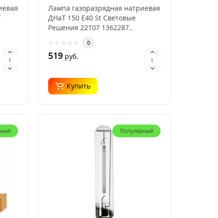
Решения 22107
иевая
Лампа газоразрядная натриевая
Т
ДНаТ 150 E40 St Световые
Решения 22107 1362287..
0
519
руб.
Купить
рный
Популярный