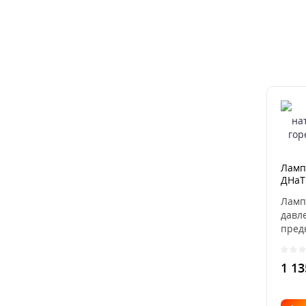
Ламп
ДНаТ 
Лисм
Ламп
давл
пред
сети 
1 13