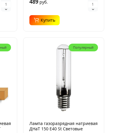
489
руб.
Купить
рный
Популярный
иевая
Лампа газоразрядная натриевая
Т
ДНаТ 150 E40 St Световые