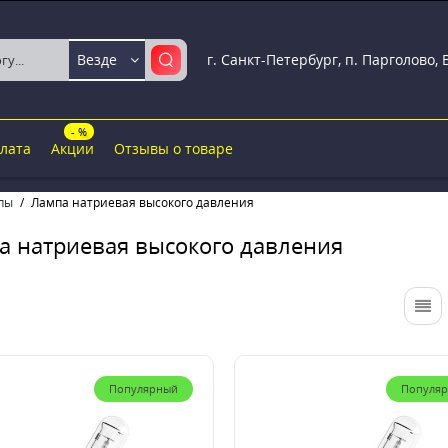
г. Санкт-Петербург, п. Парголово,
Везде
- %
плата
Акции
Отзывы о товаре
пы
Лампа натриевая высокого давления
а натриевая высокого давления
Популярный
Популя