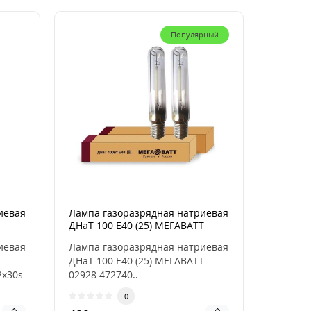
Популярный
иевая
Лампа газоразрядная натриевая
ДНаТ 100 E40 (25) МЕГАВАТТ
2x30s
02928
иевая
Лампа газоразрядная натриевая
ет
ДНаТ 100 E40 (25) МЕГАВАТТ
2x30s
02928 472740..
0