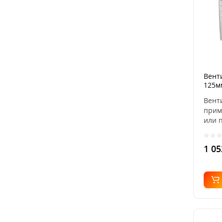
Вент
125м
Вент
прим
или 
венти
1 05