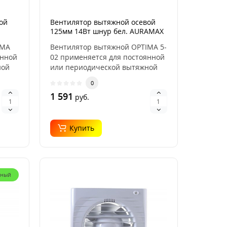
ой
Вентилятор вытяжной осевой
125мм 14Вт шнур бел. AURAMAX
OPTIMA 5-02
IMA
Вентилятор вытяжной OPTIMA 5-
янной
02 применяется для постоянной
ной
или периодической вытяжной
вентиляции сан..
0
1 591
руб.
Купить
рный