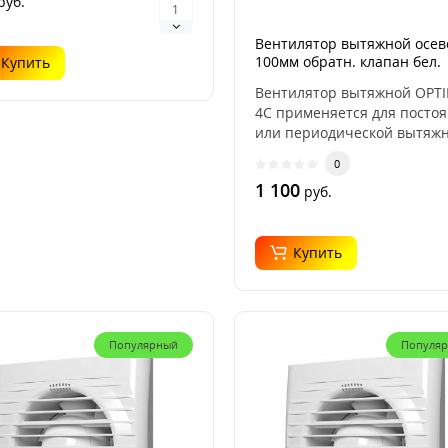
руб.
Вентилятор вытяжной осев
100мм обратн. клапан бел.
Купить
AURAMAX OPTIMA 4C
Вентилятор вытяжной OPT
4C применяется для посто
или периодической вытяж
вентиляции сануз..
0
1 100
руб.
Купить
Популярный
Популя