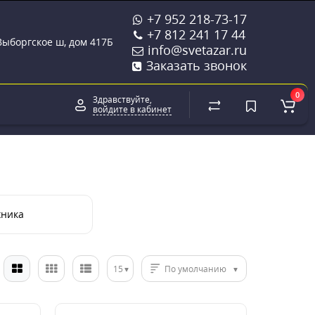
+7 952 218-73-17
+7 812 241 17 44
 Выборгское ш, дом 417Б
info@svetazar.ru
Заказать звонок
0
Здравствуйте,
войдите в кабинет
хника
15
По умолчанию