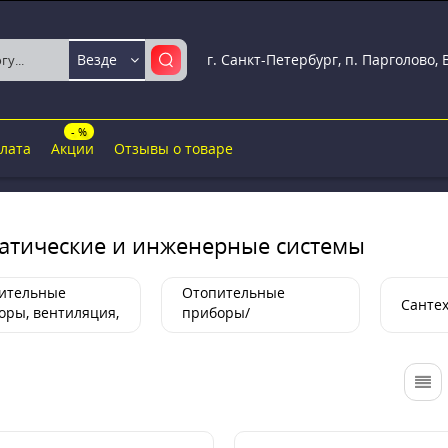
г. Санкт-Петербург, п. Парголово,
Везде
- %
плата
Акции
Отзывы о товаре
атические и инженерные системы
ительные
Отопительные
Санте
оры, вентиляция,
приборы/
ологические и
Технологические и
нерные системы
инженерные системы