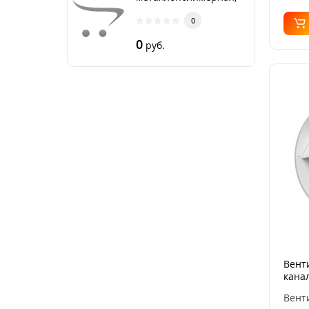
бухта 50
0
0
руб.
Вент
кана
AURA
Вент