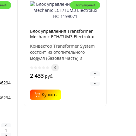
рный
Популярный
Блок управления Transformer
Mechanic ECH/TUM3 Electrolux
НС-1199071
Конвектор Transformer System
состоит из отопительного
модуля (базовая часть) и
съемного блока управл..
0
2 433
руб.
36294
Купить
36294