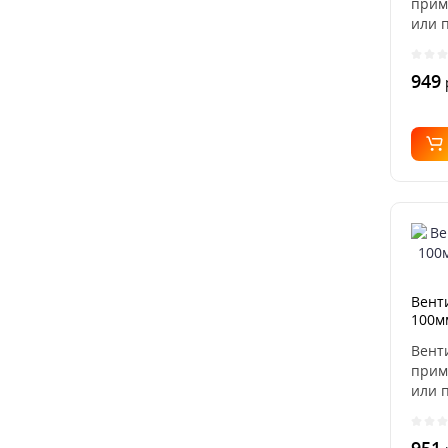
прим
или 
венти
949
Вент
100м
Вент
прим
или 
венти
951