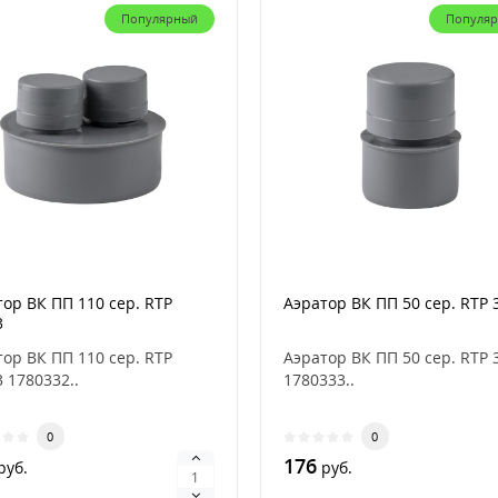
Популярный
Популя
Пленка укрывная 7
мкр., 4x5 м
0
0
руб.
Сетка стеклотканевая
ор ВК ПП 110 сер. RTP
Аэратор ВК ПП 50 сер. RTP 
интерьерная, ячейка
3
2х2 мм, плотность 45
гр/м2, 250 мм х 10 м
0
ор ВК ПП 110 сер. RTP
Аэратор ВК ПП 50 сер. RTP 
 1780332..
1780333..
0
руб.
0
0
176
руб.
руб.