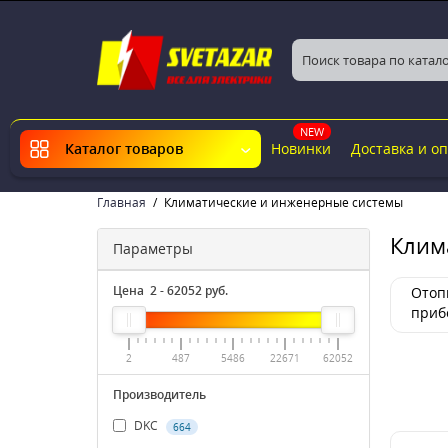
NEW
Новинки
Доставка и о
Каталог товаров
Главная
Климатические и инженерные системы
Клим
Параметры
Цена
2
-
62052
руб.
Отоп
приб
техн
инже
2
487
5486
22671
62052
Производитель
DKC
664