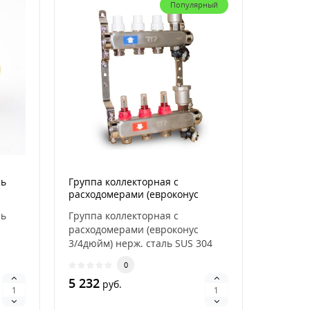
Популярный
нь
Группа коллекторная с
расходомерами (евроконус
3/4дюйм) нерж. сталь SUS 304
нь
Группа коллекторная с
1дюйм х3 выхода RTP 42494
расходомерами (евроконус
3/4дюйм) нерж. сталь SUS 304
1дюйм х3 выхода RTP 4249..
0
5 232
руб.