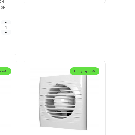
ой
ной
рный
Популярный