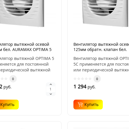
илятор вытяжной осевой
Вентилятор вытяжной осев
м бел. AURAMAX OPTIMA 5
125мм обратн. клапан бел.
AURAMAX OPTIMA 5C
илятор вытяжной OPTIMA 5
Вентилятор вытяжной OPT
еняется для постоянной
5C применяется для посто
периодической вытяжной
или периодической вытяж
ляции санузл..
вентиляции сануз..
0
0
2
1 294
руб.
руб.
Купить
Купить