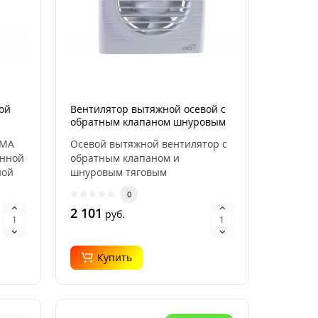
ой
Вентилятор вытяжной осевой с
обратным клапаном шнуровым
тяговым выключателем D 100
IMA
Осевой вытяжной вентилятор с
ERA 4C-02
янной
обратным клапаном и
ной
шнуровым тяговым
выключателем ERA D 100 4C-02
0
предс..
2 101
руб.
Купить