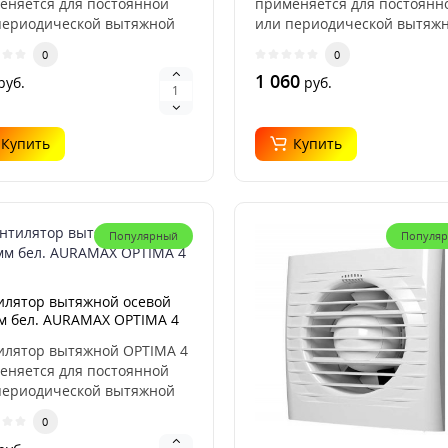
еняется для постоянной
применяется для постоянн
периодической вытяжной
или периодической вытяж
ляции санузлов,..
вентиляции санузлов,..
0
0
1 060
руб.
руб.
Купить
Купить
Популярный
Популя
илятор вытяжной осевой
м бел. AURAMAX OPTIMA 4
илятор вытяжной OPTIMA 4
еняется для постоянной
периодической вытяжной
ляции санузл..
0