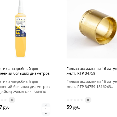
етик анаэробный для
Гильза аксиальная 16 лату
инений больших диаметров
желт. RTP 34759
дюйма) 250мл жел. SANFIX
етик анаэробный для
Гильза аксиальная 16 лату
40751
инений больших диаметров
желт. RTP 34759 1816243..
дюйма) 250мл жел. SANFIX
0751 1816122..
0
0
7
59
руб.
руб.