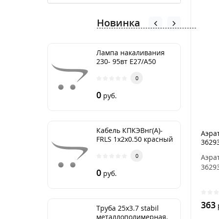
Новинка
Лампа накаливания
230- 95вт Е27/А50
Груша
0
0
руб.
Кабель КПКЭВнг(А)-
Аэрат
FRLS 1х2х0.50 красный
3629
0
Аэрат
36293
0
руб.
363
Труба 25х3.7 stabil
металлополимерная,