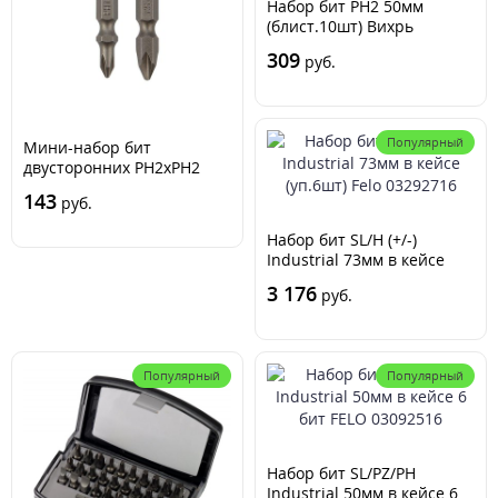
Набор бит PH2 50мм
(блист.10шт) Вихрь
73/6/6/1
309
руб.
Популярный
Мини-набор бит
двусторонних PH2xPH2
PH1xPH3-50мм (блист. 2шт)
143
руб.
Kranz KR-92-0452
Набор бит SL/H (+/-)
Industrial 73мм в кейсе
(уп.6шт) Felo 03292716
3 176
руб.
Популярный
Популярный
Набор бит SL/PZ/PH
Industrial 50мм в кейсе 6