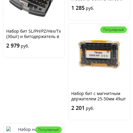
бит FELO 03092516
1 285
руб.
Популярный
Набор бит SL/PH/PZ/Hex/Tx
(30шт) и битодержатель в
кейсе (31 предмет) FELO
2 979
руб.
02013116
Набор бит с магнитным
держателем 25-50мм 49шт
пластик. коробка Kranz
2 201
руб.
KR-92-0462
Популярный